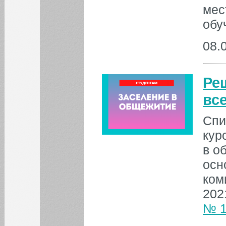
мес
обу
08.
Ре
вс
Спи
кур
в о
осн
ком
202
№ 