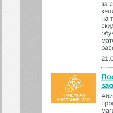
за 
31
кап
на 
БИБЛИОТЕКА
ски
ИНСТИТУТЫ
обу
мат
КАФЕДРЫ
рас
21.
ФАКУЛЬТЕТЫ
ФИЛИАЛ
По
за
Аби
про
маг