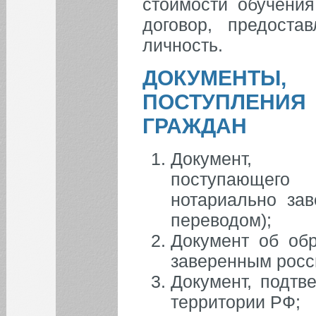
стоимости обучени
договор, предоста
БИБЛИОТЕКА
личность.
ДОКУМЕНТЫ
ИНСТИТУТЫ
ПОСТУПЛЕН
КАФЕДРЫ
ГРАЖДАН
ФАКУЛЬТЕТЫ
Документ, у
поступающего
ФИЛИАЛ
нотариально за
переводом);
Документ об обр
заверенным росс
Документ, подт
территории РФ;