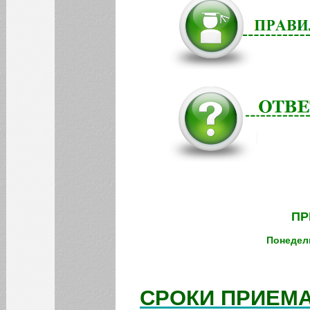
документы,
необходимые для
поступления
Списки лиц, подавших
документы по личному
кабинету
Списки лиц, подавших
документы по
электронной почте
Результаты
вступительных
испытаний
Образовательные
программы
Направления
подготовки
Заявление о приеме
ПР
Бюджетные места
Понедель
Перечень
вступительных
испытаний
Информация для
СРОКИ ПРИЕМА
иностранных граждан