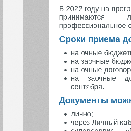
Индивидуальные
достижения
В 2022 году на прог
Расписание
принимаются 
вступительных
испытаний
профессиональное о
Инструкция для
проведения
вступительных
Сроки приема до
испытаний с
применением ДОТ
на очные бюджетн
НОВОСТИ ДЛЯ
на заочные бюдже
АБИТУРИЕНТОВ
на очные договор
Уважаемые абитуриенты!
на заочные до
Дорогие друзья!
сентября.
Вниманию абитуриентов!
Поступающим на очно-
Документы можн
заочную форму обучения!
Все новости
лично;
через Личный ка
суперсервис 