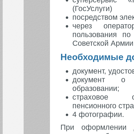
(ГосУслуги)
посредством элек
через операт
пользования по 
Советской Армии,
Необходимые д
КАЛЕНДАРЬ СОБЫТИЙ СГЭУ
Август
Июл
Сен
документ, удосто
1
2
документ о 
образовании;
3
4
5
6
7
8
9
страховое об
10
11
12
13
14
15
16
пенсионного стра
17
18
19
20
21
22
23
4 фотографии.
24
25
26
27
28
29
30
При оформлении 
31