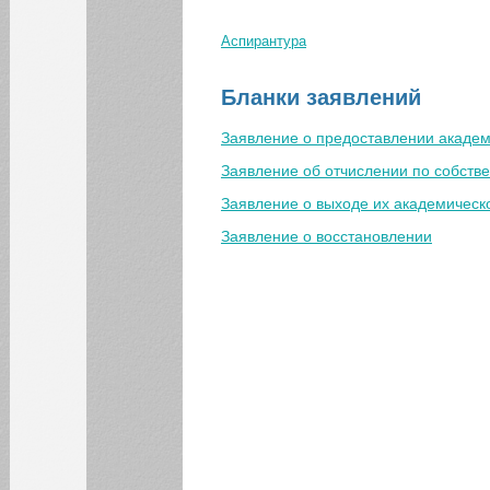
Аспирантура
Вы здесь
Бланки заявлений
Заявление о предоставлении академ
Заявление об отчислении по собст
Заявление о выходе их академическо
КАЛЕНДАРЬ СОБЫТИЙ СГЭУ
Заявление о восстановлении
Август
Июл
Сен
1
2
3
4
5
6
7
8
9
10
11
12
13
14
15
16
17
18
19
20
21
22
23
24
25
26
27
28
29
30