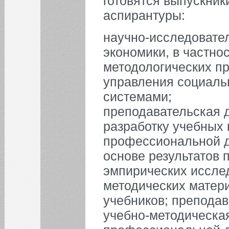
готовятся выпускник
аспирантуры:
научно-исследовател
экономики, в частнос
методологических пр
управления социаль
системами;
преподавательская 
разработку учебных 
профессиональной д
основе результатов 
эмпирических исслед
методических матер
учебников; препода
учебно-методическа