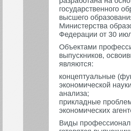
разработана на осн
31
государственного об
высшего образовани
БИБЛИОТЕКА
Министерства образ
Федерации от 30 июл
ИНСТИТУТЫ
Объектами професси
КАФЕДРЫ
выпускников, освои
являются:
ФАКУЛЬТЕТЫ
концептуальные (ф
ФИЛИАЛ
экономической науки
анализа;
прикладные пробле
экономических агент
Виды профессиональ