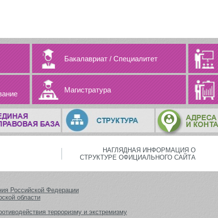
Бакалавриат
/
Специалитет
Магистратура
вание
НАГЛЯДНАЯ ИНФОРМАЦИЯ О
СТРУКТУРЕ ОФИЦИАЛЬНОГО САЙТА
ния Российской Федерации
рской области
ротиводействия терроризму и экстремизму