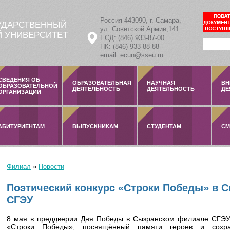
Россия 443090, г. Самара,
УДАРСТВЕННЫЙ
ул. Советской Армии,141
 УНИВЕРСИТЕТ
ЕСД: (846) 933-87-00
ПК: (846) 933-88-88
email: ecun@sseu.ru
СВЕДЕНИЯ ОБ
ОБРАЗОВАТЕЛЬНАЯ
НАУЧНАЯ
ВН
ОБРАЗОВАТЕЛЬНОЙ
ДЕЯТЕЛЬНОСТЬ
ДЕЯТЕЛЬНОСТЬ
ДЕ
ОРГАНИЗАЦИИ
АБИТУРИЕНТАМ
ВЫПУСКНИКАМ
СТУДЕНТАМ
СМ
Филиал
»
Новости
Вы здесь
Поэтический конкурс «Строки Победы» в 
СГЭУ
8 мая в преддверии Дня Победы в Сызранском филиале СГЭУ 
«Строки Победы», посвящённый памяти героев и сохра