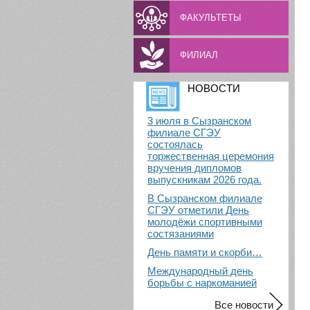
ФАКУЛЬТЕТЫ
ФИЛИАЛ
НОВОСТИ
3 июля в Сызранском
филиале СГЭУ
состоялась
торжественная церемония
вручения дипломов
выпускникам 2026 года.
В Сызранском филиале
СГЭУ отметили День
молодёжи спортивными
состязаниями
День памяти и скорби…
Международный день
борьбы с наркоманией
Все новости