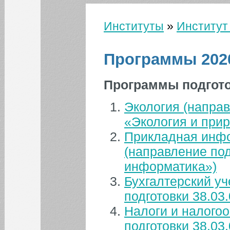
Институты
»
Институт
Вы здесь
Программы 202
Программы подгото
Экология (направ
Вопросы
и ответы
«Экология и при
Прикладная инфо
(направление под
информатика»)
Бухгалтерский уч
подготовки 38.03
КАЛЕНДАРЬ СОБЫТИЙ СГЭУ
Налоги и налого
Август
Июл
Сен
подготовки 38.03