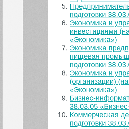
1
2
Предприниматель
подготовки 38.03
3
4
5
6
7
8
9
Экономика и упр
10
11
12
13
14
15
16
инвестициями (на
17
18
19
20
21
22
23
«Экономика»)
24
25
26
27
28
29
30
Экономика предп
пищевая промышл
31
подготовки 38.03
Экономика и упр
БИБЛИОТЕКА
(организации) (н
«Экономика»)
ИНСТИТУТЫ
Бизнес-информат
КАФЕДРЫ
38.03.05 «Бизне
Коммерческая де
ФАКУЛЬТЕТЫ
подготовки 38.03