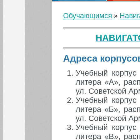
Адреса общежитий
Обучающимся
»
Навиг
Медпункт
Вы здесь
Столовые и кафе
НАВИГАТ
Адреса корпусо
Учебный корпус 
литера «А», рас
ул. Советской Ар
Учебный корпус 
литера «Б», рас
ул. Советской Ар
Учебный корпус 
КАЛЕНДАРЬ СОБЫТИЙ СГЭУ
литера «В», рас