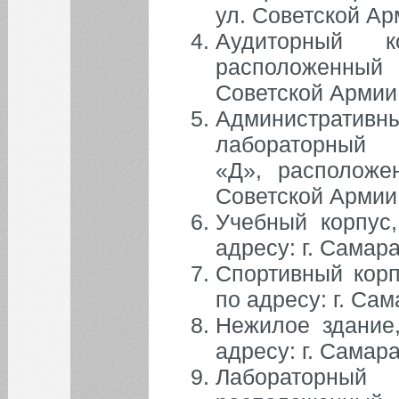
ул. Советской Ар
Август
Июл
Сен
Аудиторный 
1
2
расположенный
3
4
5
6
7
8
9
Советской Армии,
10
11
12
13
14
15
16
Администрати
лабораторн
17
18
19
20
21
22
23
«Д», расположе
24
25
26
27
28
29
30
Советской Армии,
31
Учебный корпус
адресу: г. Самар
БИБЛИОТЕКА
Спортивный корп
по адресу: г. Сам
ИНСТИТУТЫ
Нежилое здание
адресу: г. Самар
КАФЕДРЫ
Лабораторны