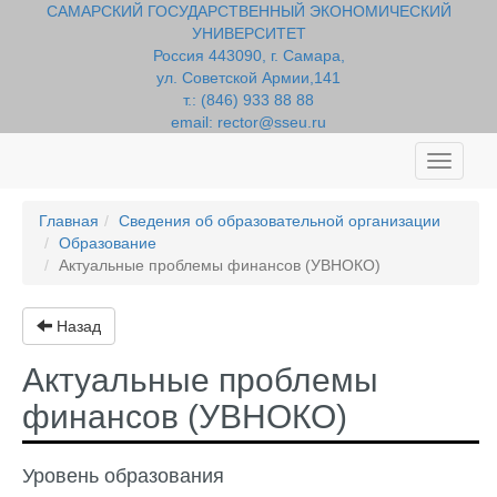
САМАРСКИЙ ГОСУДАРСТВЕННЫЙ ЭКОНОМИЧЕСКИЙ
УНИВЕРСИТЕТ
Россия 443090, г. Самара,
ул. Советской Армии,141
т.: (846) 933 88 88
email: rector@sseu.ru
Toggle
navigati
Главная
Сведения об образовательной организации
Образование
Актуальные проблемы финансов (УВНОКО)
Назад
Актуальные проблемы
финансов (УВНОКО)
Уровень образования