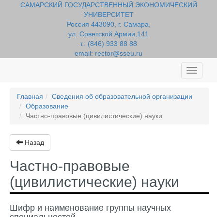
САМАРСКИЙ ГОСУДАРСТВЕННЫЙ ЭКОНОМИЧЕСКИЙ
УНИВЕРСИТЕТ
Россия 443090, г. Самара,
ул. Советской Армии,141
т.: (846) 933 88 88
email: rector@sseu.ru
Toggle
navigati
Главная
Сведения об образовательной организации
Образование
Частно-правовые (цивилистические) науки
Назад
Частно-правовые
(цивилистические) науки
Шифр и наименование группы научных