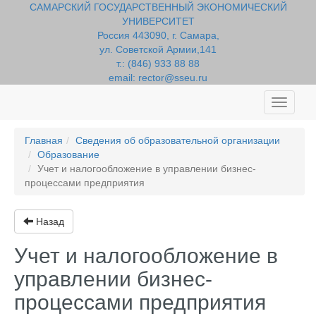
САМАРСКИЙ ГОСУДАРСТВЕННЫЙ ЭКОНОМИЧЕСКИЙ
УНИВЕРСИТЕТ
Россия 443090, г. Самара,
ул. Советской Армии,141
т.: (846) 933 88 88
email: rector@sseu.ru
Toggle
navigati
Главная
Сведения об образовательной организации
Образование
Учет и налогообложение в управлении бизнес-
процессами предприятия
Назад
Учет и налогообложение в
управлении бизнес-
процессами предприятия