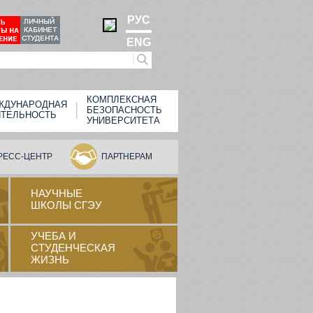
РУС
ENG
КОМПЛЕКСНАЯ
ЖДУНАРОДНАЯ
БЕЗОПАСНОСТЬ
ЯТЕЛЬНОСТЬ
УНИВЕРСИТЕТА
РЕСС-ЦЕНТР
ПАРТНЕРАМ
НАУЧНЫЕ
ШКОЛЫ СГЭУ
УЧЕБА И
СТУДЕНЧЕСКАЯ
ЖИЗНЬ