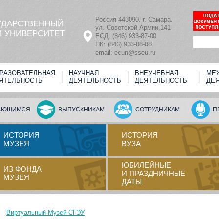
Россия 443090, г. Самара,
УДАРСТВЕННЫЙ
ул. Советской Армии,141
 УНИВЕРСИТЕТ
ЕСД: (846) 933-87-00
ПК: (846) 933-88-88
email: ecun@sseu.ru
РАЗОВАТЕЛЬНАЯ
НАУЧНАЯ
ВНЕУЧЕБНАЯ
МЕ
ЯТЕЛЬНОСТЬ
ДЕЯТЕЛЬНОСТЬ
ДЕЯТЕЛЬНОСТЬ
ДЕ
АЮЩИМСЯ
ВЫПУСКНИКАМ
СОТРУДНИКАМ
П
ИСТОРИЯ
ИСТОРИЯ
МУЗЕЯ
ВУЗА
ЮБИЛЕЙНЫЕ
ИЗ ФОНДА
И ПРАЗДНИЧНЫЕ
МУЗЕЯ
ДАТЫ
Виртуальный Музей СГЭУ