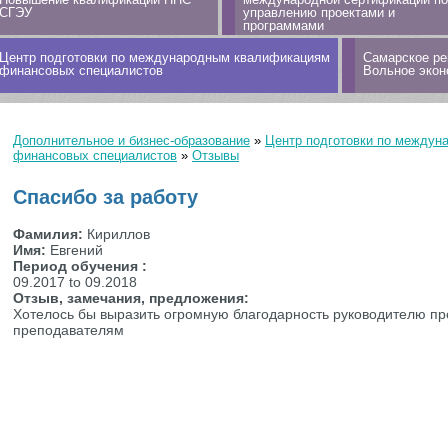
СГЭУ
управлению проектами и
программами
Центр подготовки по международным квалификациям
Самарское ре
финансовых специалистов
Вольное экон
Дополнительное и бизнес-образование
»
Центр подготовки по между
Вы здесь
финансовых специалистов
»
Отзывы
Спасибо за работу
Фамилия:
Кириллов
Имя:
Евгений
Период обучения :
09.2017
to
09.2018
Отзыв, замечания, предложения:
Хотелось бы выразить огромную благодарность руководителю про
преподавателям