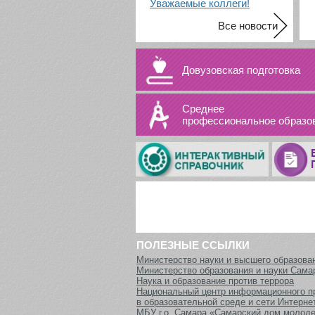
Уважаемые коллеги!
Все новости
Довузовская подготовка
Среднее
профессиональное образо
ПОЛЕЗНЫЕ ССЫЛКИ
Министерство науки и высшего образова
Министерство образования и науки Сама
Наука и образование против террора
Национальный центр информационного п
в образовательной среде и сети Интерне
МБУ г.о. Самара «Самарский дом молод