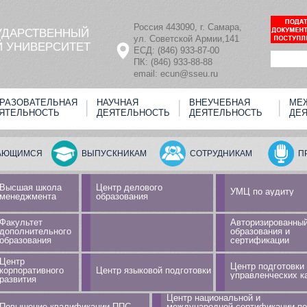
Россия 443090, г. Самара,
УДАРСТВЕННЫЙ
ул. Советской Армии,141
 УНИВЕРСИТЕТ
ЕСД: (846) 933-87-00
ПК: (846) 933-88-88
email: ecun@sseu.ru
РАЗОВАТЕЛЬНАЯ
НАУЧНАЯ
ВНЕУЧЕБНАЯ
МЕ
ЯТЕЛЬНОСТЬ
ДЕЯТЕЛЬНОСТЬ
ДЕЯТЕЛЬНОСТЬ
ДЕ
АЮЩИМСЯ
ВЫПУСКНИКАМ
СОТРУДНИКАМ
П
Высшая школа
Центр делового
УМЦ по аудиту
менеджмента
образования
Факультет
Авторизированный
дополнительного
образования и
образования
сертификации
Центр
Центр подготовки
корпоративного
Центр языковой подготовки
управленческих к
развития
Центр национальной и
Повышение квалификации ППС
международной сертификации по