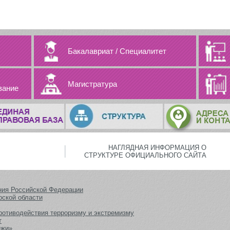
Бакалавриат
/
Специалитет
Магистратура
вание
НАГЛЯДНАЯ ИНФОРМАЦИЯ О
СТРУКТУРЕ ОФИЦИАЛЬНОГО САЙТА
ния Российской Федерации
рской области
ротиводействия терроризму и экстремизму
т
ежи»