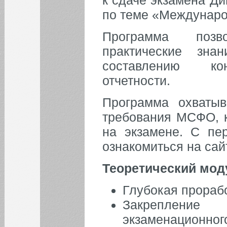
по теме «Междунаро
Программа позв
практические зн
составлению кон
отчетности.
КАЛЕНДАРЬ СОБЫТИЙ СГЭУ
Программа охваты
Август
Июл
Сен
требования МСФО, к
1
2
на экзамене. С пе
ознакомиться на са
3
4
5
6
7
8
9
Теоретический мод
10
11
12
13
14
15
16
17
18
19
20
21
22
23
Глубокая прораб
Закрепление
24
25
26
27
28
29
30
экзаменационног
31