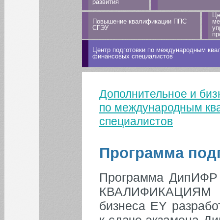
развития
Це
Повышение квалификации ППС
ме
СГЭУ
уп
пр
Центр подготовки по международным кв
финансовых специалистов
Что такое МСФО
Что такое ДипИФР
Дополнительное и биз
Вы здесь
Программа подготовки
по международным кв
ДипИФР
специалистов
Для кого эта программа
Часто задаваемые
вопросы
Программа под
Программа ДипИФ
КВАЛИФИКАЦИЯМ С
бизнеса EY разрабо
к сдаче экзамена Д