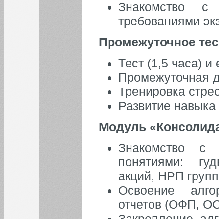
Знакомство c 
требованиями эк
БИБЛИОТЕКА
Промежуточное тес
ИНСТИТУТЫ
Тест (1,5 часа) и
Промежуточная д
КАФЕДРЫ
Тренировка стре
ФАКУЛЬТЕТЫ
Развитие навыка
Модуль «Консолид
ФИЛИАЛ
Знакомство с 
понятиями: гу
акций, НРП групп
Освоение алго
отчетов (ОФП, ОС
Закрепление ал