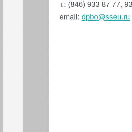
т.: (846) 933 87 77, 9
Процедура проведения
апелляции
email:
dpbo@sseu.ru
КАЛЕНДАРЬ СОБЫТИЙ СГЭУ
Август
Июл
Сен
1
2
3
4
5
6
7
8
9
10
11
12
13
14
15
16
17
18
19
20
21
22
23
24
25
26
27
28
29
30