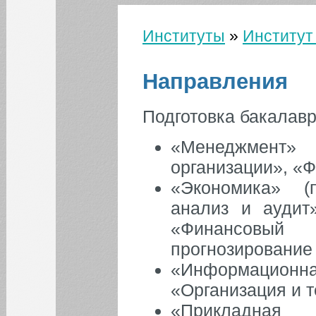
Об институте
Институты
»
Институт
Направления
Вы здесь
Программы 2020
Направления
Практика и
трудоустройство
Выпускники
Подготовка бакалав
Мероприятия
Объявления
«Менеджмент
организации», «
Вопросы
«Экономика» (п
и ответы
анализ и аудит
«Финансовый к
прогнозирование
«Информационн
«Организация и 
КАЛЕНДАРЬ СОБЫТИЙ СГЭУ
«Прикладная