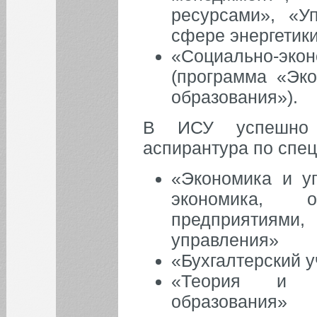
ФАКУЛЬТЕТЫ
ресурсами», «У
сфере энергетики
ФИЛИАЛ
«Социально-э
(программа «Эко
ОБЪЯВЛЕНИЯ
образования»).
Гостевая лекция АО «РКЦ
В ИСУ успешно 
«Прогресс»
аспирантура по спе
Научно-консалтинговый
проект
«Экономика и у
Все объявления
экономика, 
предприятиями, 
управления»
«Бухгалтерский у
«Теория и ме
образования»