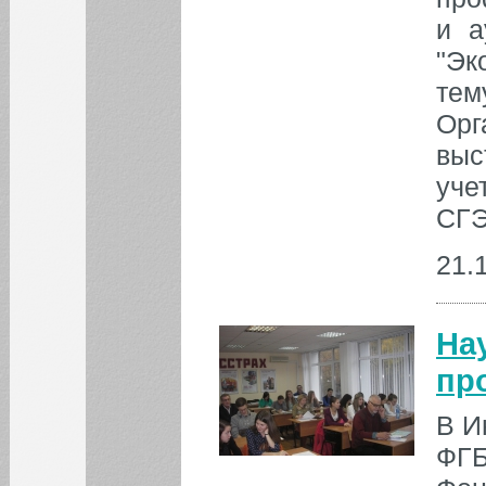
Август
Июл
Сен
и а
"Эк
1
2
тем
3
4
5
6
7
8
9
Ор
10
11
12
13
14
15
16
выс
уче
17
18
19
20
21
22
23
СГЭ
24
25
26
27
28
29
30
21.
31
БИБЛИОТЕКА
На
пр
ИНСТИТУТЫ
В И
КАФЕДРЫ
ФГБ