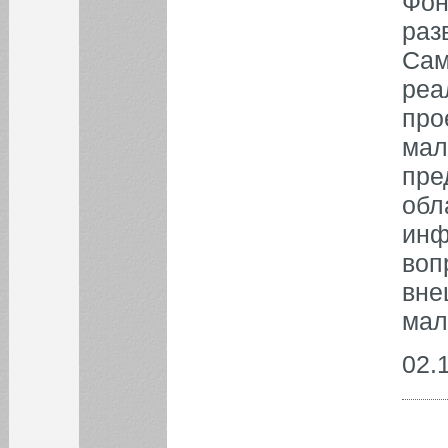
Фон
ФАКУЛЬТЕТЫ
раз
Сам
ФИЛИАЛ
реа
про
ОБЪЯВЛЕНИЯ
мал
Гостевая лекция АО «РКЦ
пре
«Прогресс»
обл
Научно-консалтинговый
проект
инф
воп
Все объявления
вне
мал
02.