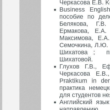
Черкасова Е.В. K
Business Englis
пособие по дел
Белякова, Г.В
Ермакова, Е.А.
Максимова, Е.А
Семочкина, Л.Ю. 
Шихатова ; по
Шихатовой.
Глухов Г.В., Е
Черкасова Е.В
Praktikum in de
практика немецк
для студентов не
Английский язык
направлению 