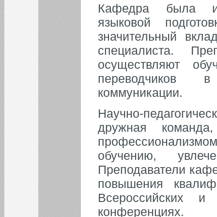
Кафедра была ин
языковой подгото
значительный вкла
специалиста. Пр
осуществляют об
переводчиков 
коммуникации.
Научно-педагогич
дружная команда,
профессионализм
обучению, увлеч
Преподаватели кафе
повышения квалифи
Всероссийских и
конференциях.