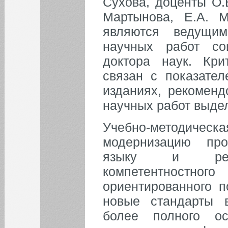
Сухова, доценты О.
Мартынова, Е.А. 
являются ведущи
научных работ со
доктора наук. Кр
связан с показател
изданиях, рекомен
научных работ выде
Учебно-методическа
модернизацию про
языку и реали
компетентност
ориентированного п
новые стандарты 
более полного ос