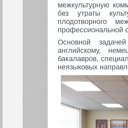
межкультурную ком
Уважаемые коллеги!
без утраты куль
Все новости
плодотворного ме
профессиональной о
НОВОСТИ
Основной задаче
английскому, нем
бакалавров, специал
неязыковых направле
Все новости