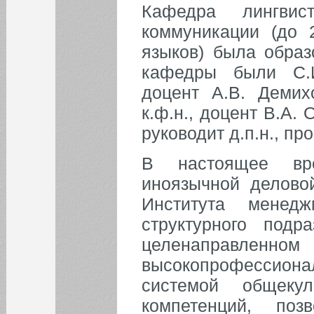
Кафедра лингвис
БИБЛИОТЕКА
коммуникации (до 
ИНСТИТУТЫ
языков) была образ
кафедры были С.И
КАФЕДРЫ
доцент А.В. Демихо
к.ф.н., доцент В.А.
ФАКУЛЬТЕТЫ
руководит д.п.н., пр
В настоящее вр
ФИЛИАЛ
иноязычной делово
Института менед
НОВОСТИ
структурного под
Уважаемые
преподаватели и
целенаправ
студенты!
высокопрофессиона
Уважаемые
системой общеку
преподаватели и
студенты!
компетенций, по
Код Памяти