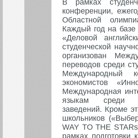
В рамках студенч
конференции, ежего
Областной олимп
Каждый год на базе
«Деловой английс
студенческой научн
организован Межд
переводов среди сту
Международный к
экономистов «Ин
Международная инт
языкам среди 
заведений. Кроме э
школьников («Выбе
WAY TO THE STARs»)
рамках подготовки