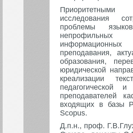
Приоритетными
исследования со
проблемы языков
непрофильных 
информаци
преподавания, акт
образования, пер
юридической направ
креализации т
педагогической и
преподавателей к
входящих в базы 
Scopus.
Д.п.н., проф. Г.В.Глу