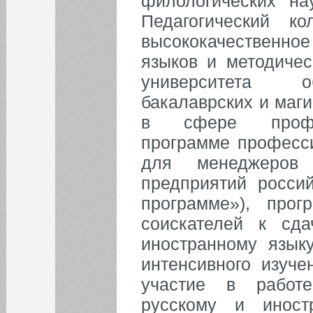
филологических на
Педагогический к
высококачественн
языков и методиче
университета об
бакалаврских и маг
в сфере профес
программе професси
для менеджеров
предприятий россий
программе»), прог
соискателей к сд
иностранному языку
интенсивного изуче
участие в работе
русскому и иност