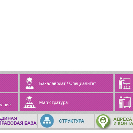
Бакалавриат
/
Специалитет
Магистратура
вание