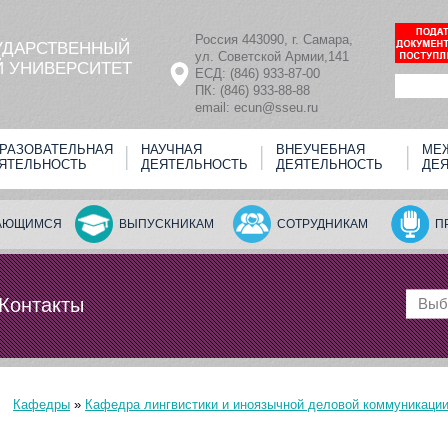
Россия 443090, г. Самара,
УДАРСТВЕННЫЙ
ул. Советской Армии,141
 УНИВЕРСИТЕТ
ЕСД: (846) 933-87-00
ПК: (846) 933-88-88
email: ecun@sseu.ru
РАЗОВАТЕЛЬНАЯ
НАУЧНАЯ
ВНЕУЧЕБНАЯ
МЕ
ЯТЕЛЬНОСТЬ
ДЕЯТЕЛЬНОСТЬ
ДЕЯТЕЛЬНОСТЬ
ДЕ
АЮЩИМСЯ
ВЫПУСКНИКАМ
СОТРУДНИКАМ
П
Контакты
Выб
Кафедры
»
Кафедра лингвистики и иноязычной деловой коммуникаци
Вы здесь