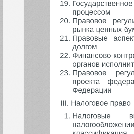
Государственн
процессом
Правовое регул
рынка ценных бу
Правовые аспек
долгом
Финансово-конт
органов исполни
Правовое регу
проекта федер
Федерации
III. Налоговое право
Налоговые в
налогообложен
классификация