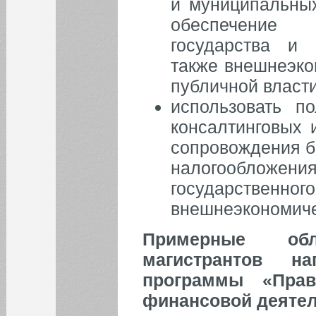
и муниципальных
Код Памяти
обеспечение
Уважаемые коллеги!
государства и 
Все новости
также внешнеэко
публичной власти
НОВОСТИ
использовать п
Поздравляем!
консалтинговых 
III призовое место в
сопровождения б
конкурсе "Миссия права в
налогообложен
XXI веке"
22 года Конституции РФ
государств
внешнеэкономиче
Все новости
Примерные об
магистрантов на
программы «Прав
финансовой деятел