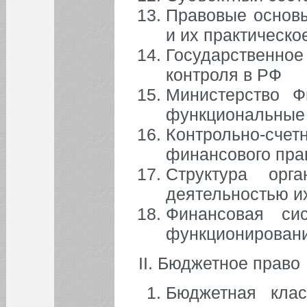
Правовые основы
и их практическ
Государственн
контроля в РФ
Министерство Ф
функциональные
Контрольно-с
финансового пра
Структура орг
деятельностью и
Финансовая си
функционировани
II. Бюджетное право
Бюджетная клас