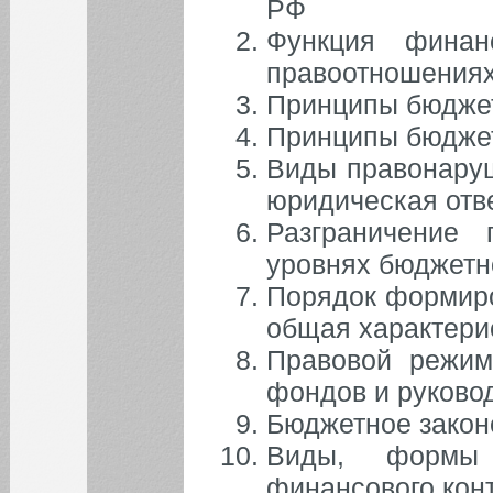
РФ
Функция финан
правоотношения
Принципы бюджет
Принципы бюджет
Виды правонару
юридическая отв
Разграничение 
уровнях бюджетн
Порядок формиро
общая характери
Правовой режим
фондов и руково
Бюджетное закон
Виды, формы 
финансового кон