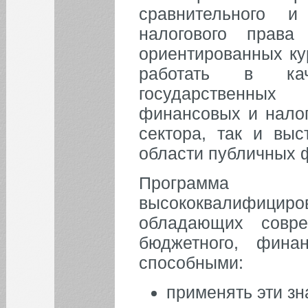
сравнительного и
БИБЛИОТЕКА
налогового права
ориентированных ку
ИНСТИТУТЫ
работать в кач
государственных
КАФЕДРЫ
финансовых и налог
сектора, так и выс
ФАКУЛЬТЕТЫ
области публичных 
ФИЛИАЛ
Программа ос
высококвалифи
НОВОСТИ
обладающих совр
бюджетного, фина
Уважаемые
преподаватели и
способными:
студенты!
Уважаемые
применять эти зн
преподаватели и
студенты!