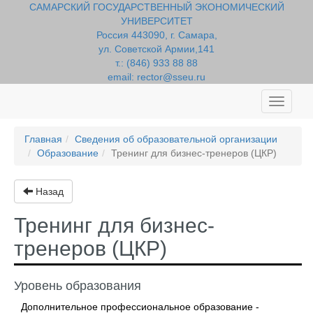
САМАРСКИЙ ГОСУДАРСТВЕННЫЙ ЭКОНОМИЧЕСКИЙ
УНИВЕРСИТЕТ
Россия 443090, г. Самара,
ул. Советской Армии,141
т.: (846) 933 88 88
email: rector@sseu.ru
Toggle
navigati
Главная
Сведения об образовательной организации
Образование
Тренинг для бизнес-тренеров (ЦКР)
Назад
Тренинг для бизнес-
тренеров (ЦКР)
Уровень образования
Дополнительное профессиональное образование -