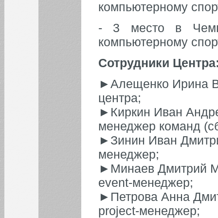
компьютерному спорт
- 3 место в Чемп
компьютерному спор
Сотрудники Центра
►Алещенко Ирина В
центра;
►Киркин Иван Андре
менеджер команд (с
►Зинин Иван Дмитри
менеджер;
►Минаев Дмитрий Ми
event-менеджер;
►Петрова Анна Дмит
project-менеджер;