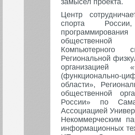
замысел проекта.
Центр сотруднича
ФАКУЛЬТЕТЫ
спорта России
программирова
ФИЛИАЛ
общественной 
Компьютерного с
НОВОСТИ
Региональной физку
организацией «
(функционально-
области», Региона
общественной орг
Все новости
России» по Сама
Ассоциацией Универс
Некоммерческим па
информационных тех