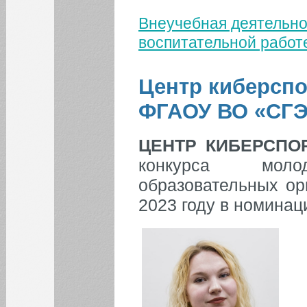
Внеучебная деятельно
Вы здесь
воспитательной работ
Центр киберспо
ФГАОУ ВО «СГЭ
ЦЕНТР КИБЕРСПО
конкурса мол
Психологическая
служба в ФГАОУ ВО
образовательных ор
«СГЭУ»
Отдел по
2023 году в номинац
воспитательной работе
Отдел по социальной
работе
Центр киберспортивной
подготовки ФГАОУ ВО
«СГЭУ»
Контент-парк «СГЭУ»