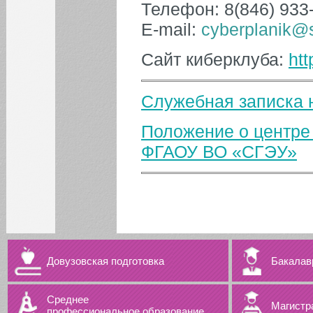
Телефон: 8(846) 933-
E-mail:
cyberplanik@
Сайт киберклуба:
htt
Служебная записка 
Положение о центре
ФГАОУ ВО «СГЭУ»
Довузовская подготовка
Бакалав
Среднее
Магистр
профессиональное образование