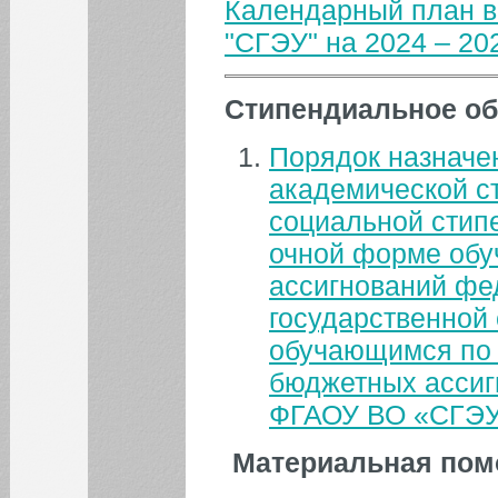
Календарный план в
24
25
26
27
28
29
30
"СГЭУ" на 2024 – 20
31
Стипендиальное об
БИБЛИОТЕКА
Порядок назначе
ИНСТИТУТЫ
академической ст
социальной стип
КАФЕДРЫ
очной форме обу
ассигнований фе
ФАКУЛЬТЕТЫ
государственной
обучающимся по 
ФИЛИАЛ
бюджетных ассиг
ФГАОУ ВО «СГЭ
НОВОСТИ
Материальная по