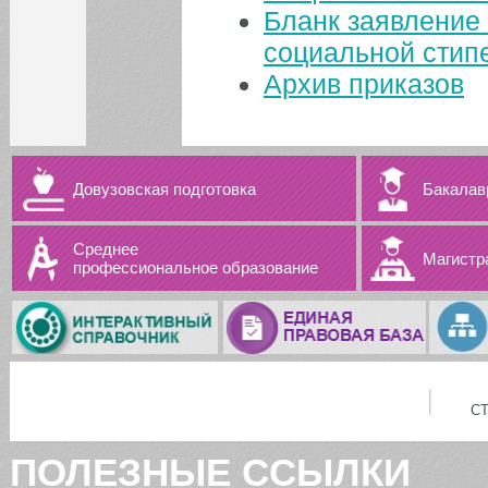
Бланк заявление 
социальной стип
Архив приказов
Довузовская подготовка
Бакалав
Среднее
Магистр
профессиональное образование
С
ПОЛЕЗНЫЕ ССЫЛКИ