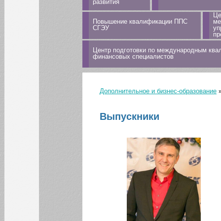
развития
Це
Повышение квалификации ППС
ме
СГЭУ
уп
пр
Центр подготовки по международным кв
финансовых специалистов
Главная
Что такое MBA?
Дополнительное и бизнес-образование
Вы здесь
Как проходит
обучение?
Выпускники
Каталог программ
бизнес-образования
Корпоративные
программы
MBA "Общий
менеджмент"
MBA "Финансы"
MBA "Маркетинг и
продажи"
MBA "Управление
производством"