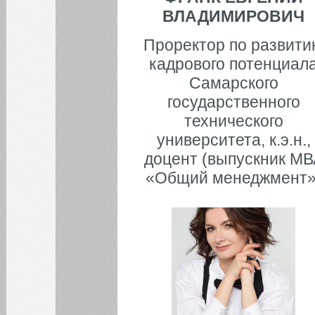
ВЛАДИМИРОВИЧ
Проректор по развити
кадрового потенциал
Самарского
государственного
технического
университета, к.э.н.,
доцент (выпускник МВ
«Общий менеджмент»
КАЛЕНДАРЬ СОБЫТИЙ СГЭУ
Август
Июл
Сен
1
2
3
4
5
6
7
8
9
10
11
12
13
14
15
16