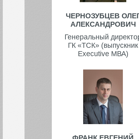
Mini-MBA "Практическое
управление компанией"
ЧЕРНОЗУБЦЕВ ОЛЕ
Mini-MBA "Практическое
АЛЕКСАНДРОВИЧ
управление финансами
компании"
Генеральный директо
Mini-MBA "Практическое
управление в сфере
ГК «ТСК» (выпускник
маркетинга и продаж"
Executive МВА)
Mini-MBA "Практическое
управление
производством"
Открытые мероприятия
Закрытые мероприятия
Выпускники
ФРАНК ЕВГЕНИЙ