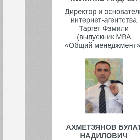
Приглашаем на встречу
Директор и основател
книжного клуба ВШМ
интернет-агентства
Начали обучение для
руководителей ГК
Таргет Фэмили
Волгаэнергопром
(выпускник МВА
Встреча киноклуба ВШМ:
«Общий менеджмент»
обсуждаем тему
преодоления страха
публичных выступлений
через призму героев
фильма «Король говорит»
Осенний набор на
программы MBA
Все новости
АХМЕТЗЯНОВ БУЛА
НАДИЛОВИЧ