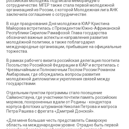
российская молодежь подписала меморандум о
сотрудничестве. МГЕР также стала первой молодежной
организацией из России, с которой Молодежная лига АНК
заключила соглашение о сотрудничестве.
В ходе празднования Дня молодёжи в ЮАР Кристина
Майорова встретилась с Президентом Южно-Африканской
Республики Сирилом Рамафозой. Глава государства
обозначил важные аспекты и направления развития
молодёжной политики, а также поблагодарил
международные организации, прибывшие на официальные
торжества.
В рамках рабочего визита российская делегация посетила
Посольство Российской Федерации в ЮАР и встретилась с
Чрезвычайным и Полномочным Послом России Романом
Амбаровым, где обсуждались вопросы развития
молодёжной дипломатии и укрепления связей между
государствами.
Отдельным пунктом программы стало посещение
Саймонстауна, где участники почтили память российских
моряков, похороненных вдали от Родины - кондуктора
корпуса флотских штурманов Николая Петрова и матроса
Петра Рашева с фрегата «Дмитрий Донской».
«Для меня большая честь представлять Самарскую
область на международном уровне. Отрадно быть первой