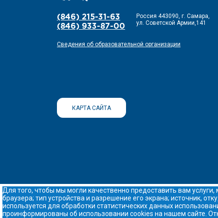
Россия 443090, г. Самара,
(846) 215-31-63
ул. Советской Армии,141
(846) 933-87-00
Сведения об образовательной организации
КАРТА САЙТА
Для того, чтобы мы могли качественно предоставить вам услуги, 
браузера; тип устройства и разрешение его экрана; источник, от
используется для обработки статистических данных использовани
проинформированы об использовании cookies на нашем сайте. Отк