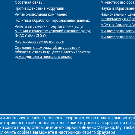
Обратная связь
Министерство обра
Противодействие коррупции
Наука и образовани
Антимонопольный комплаенс
Национальный цент
экстремизму в обра
Политика обработки персональных данных
МБУ г.о. Самара «
Анкета выражения получателями услуг
мнения о качестве условий оказания услуг
Министерство юст
ФГАОУ ВО «СГЭУ»
Министерство про
Часто задаваемые вопросы
Сведения о доходах, об имуществе и
обязательствах имущественного характера
руководителя и члена его семьи
мы используем cookies, которые сохраняются на вашем компьютере 
куда пришел на сайт пользователь; какие страницы открывает и на
я сайта посредством интернет-сервиса Яндекс.Метрика, MyTracker
лючить cookies вы можете в настройках своего браузера.