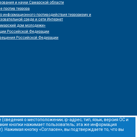
зования и науки Самарской области
е против террора
р информационного противодействия терроризму и
зовательной среде и сети Интернет
Самарский дом молодежи»
иции Российской Федерации
свещения Российской Федерации
(сведения о местоположении; ip-адрес; тип, язык, версия ОС и
 какие кнопки нажимает пользователь; эта же информация
). Нажимая кнопку «Согласен», вы подтверждаете то, что вы