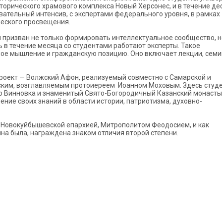
орического храмового комплекса Новый Херсонес, и в течение де
вательный интенсив, с экспертами федерального уровня, в рамках
ческого просвещения.
 призван не только формировать интеллектуальное сообщество, н
ь в течение месяца со студентами работают эксперты. Такое
ое мышление и гражданскую позицию. Оно включает лекции, семи
роект — Волжский Афон, реализуемый совместно с Самарской и
ским, возглавляемым протоиереем Иоанном Моховым. Здесь студ
о Винновка и знаменитый Свято-Богородичный Казанский монасты
ение своих знаний в области истории, патриотизма, духовно-
 Новокуйбышевской епархией, Митрополитом Феодосием, и как
а была, награждена знаком отличия второй степени.