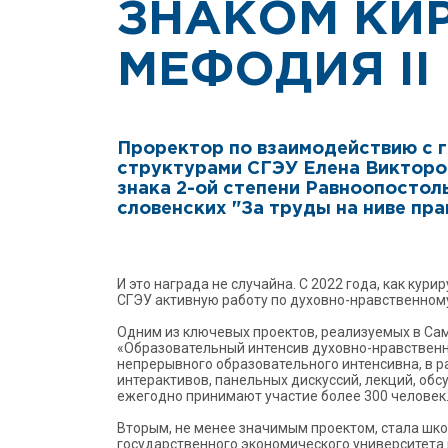
ЗНАКОМ КИ
МЕФОДИЯ II
Проректор по взаимодействию с 
структурами СГЭУ Елена Викторо
знака 2-ой степени Равноопостол
словенских "За труды на ниве пр
И это награда не случайна. С 2022 года, как ку
СГЭУ активную работу по духовно-нравственному
Одним из ключевых проектов, реализуемых в Са
«Образовательный интенсив духовно-нравственно
непрерывного образовательного интенсивна, в р
интерактивов, панельных дискуссий, лекций, об
ежегодно принимают участие более 300 человек
Вторым, не менее значимым проектом, стала шк
государственного экономического университета