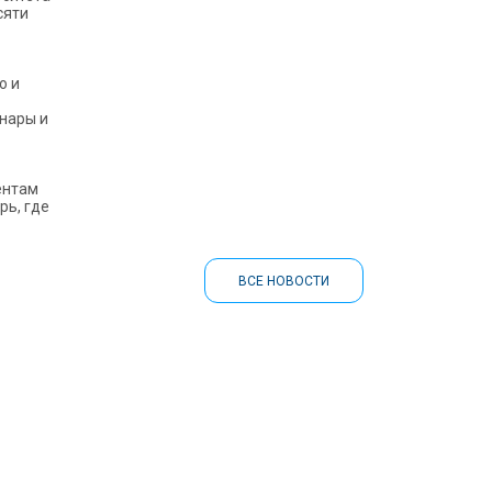
сяти
о и
нары и
ентам
рь, где
ВСЕ НОВОСТИ