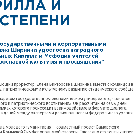
РИЛЛА И
 СТЕПЕНИ
государственными и корпоративными
вна Ширнина удостоена наградного
ьных Кирилла и Мефодия учителей
авославной культуры и просвящения".
рирующий проректор, Елена Викторовна Ширнина вместе с командой 
, патриотическому и культурному развитию студенческого сообще
марском государственном экономическом университете, является
го и патриотического воспитания». Он рассчитан на семь дней
амках которого происходит взаимодействие в формате диалога,
суждений между экспертами регионального и федерального уровня.
.
ола молодого гуманитария — совместный проект Самарского
 и Крымской Симферопольской епархии. Ежегодно студенты униве