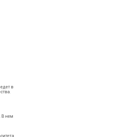
ведет в
ства.
 В нем
рситета