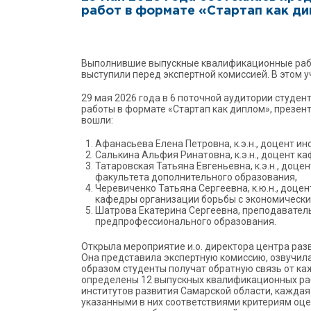
работ в формате «Стартап как ди
Выполнившие выпускные квалификационные работ
выступили перед экспертной комиссией. В этом у
29 мая 2026 года в 6 поточной аудитории студе
работы в формате «Стартап как диплом», презен
вошли:
Афанасьева Елена Петровна, к.э.н., доцент и
Салькина Альфия Ринатовна, к.э.н., доцент к
Татаровская Татьяна Евгеньевна, к.э.н., доце
факультета дополнительного образования,
Черевиченко Татьяна Сергеевна, к.ю.н., доц
кафедры организации борьбы с экономическ
Шатрова Екатерина Сергеевна, преподавател
предпрофессионального образования.
Открыла мероприятие и.о. директора центра ра
Она представила экспертную комиссию, озвучила 
образом студенты получат обратную связь от ка
определены 12 выпускных квалификационных раб
институтов развития Самарской области, каждая
указанными в них соответствиями критериям оц