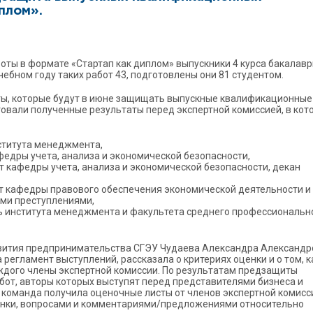
плом».
ы в формате «Стартап как диплом» выпускники 4 курса бакалав
чебном году таких работ 43, подготовлены они 81 студентом.
нты, которые будут в июне защищать выпускные квалификационные
товали полученные результаты перед экспертной комиссией, в кот
нститута менеджмента,
афедры учета, анализа и экономической безопасности,
нт кафедры учета, анализа и экономической безопасности, декан
ент кафедры правового обеспечения экономической деятельности и
ими преступлениями,
ь института менеджмента и факультета среднего профессиональн
звития предпринимательства СГЭУ Чудаева Александра Александр
регламент выступлений, рассказала о критериях оценки и о том, 
ждого члены экспертной комиссии. По результатам предзащиты
от, авторы которых выступят перед представителями бизнеса и
 команда получила оценочные листы от членов экспертной комисс
енки, вопросами и комментариями/предложениями относительно