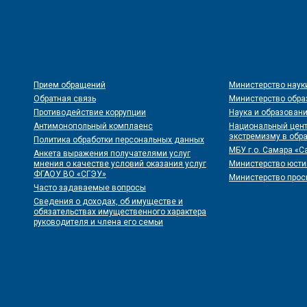
Прием обращений
Министерство наук
Обратная связь
Министерство обра
Противодействие коррупции
Наука и образовани
Антимонопольный комплаенс
Национальный цент
экстремизму в обра
Политика обработки персональных данных
МБУ г.о. Самара «
Анкета выражения получателями услуг
мнения о качестве условий оказания услуг
Министерство юст
ФГАОУ ВО «СГЭУ»
Министерство про
Часто задаваемые вопросы
Сведения о доходах, об имуществе и
обязательствах имущественного характера
руководителя и члена его семьи