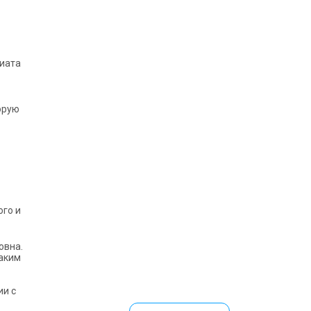
риата
орую
ого и
овна.
каким
ии с