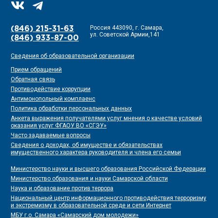
Россия 443090, г. Самара,
(846) 215-31-63
ул. Советской Армии,141
(846) 933-87-00
Сведения об образовательной организации
Прием обращений
Обратная связь
Противодействие коррупции
Антимонопольный комплаенс
Политика обработки персональных данных
Анкета выражения получателями услуг мнения о качестве условий
оказания услуг ФГАОУ ВО «СГЭУ»
Часто задаваемые вопросы
Сведения о доходах, об имуществе и обязательствах
имущественного характера руководителя и члена его семьи
Министерство науки и высшего образования Российской Федерации
Министерство образования и науки Самарской области
Наука и образование против террора
Национальный центр информационного противодействия терроризму
и экстремизму в образовательной среде и сети Интернет
МБУ г.о. Самара «Самарский дом молодежи»