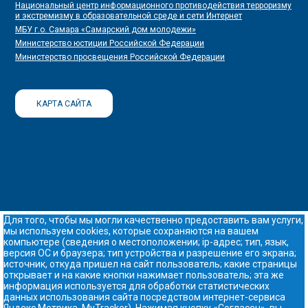
Национальный центр информационного противодействия терроризму
и экстремизму в образовательной среде и сети Интернет
МБУ г.о. Самара «Самарский дом молодежи»
Министерство юстиции Российской Федерации
Министерство просвещения Российской Федерации
КАРТА САЙТА
Для того, чтобы мы могли качественно предоставить вам услуги,
мы используем cookies, которые сохраняются на вашем
компьютере (сведения о местоположении; ip-адрес; тип, язык,
версия ОС и браузера; тип устройства и разрешение его экрана;
источник, откуда пришел на сайт пользователь; какие страницы
открывает и на какие кнопки нажимает пользователь; эта же
информация используется для обработки статистических
данных использования сайта посредством интернет-сервиса