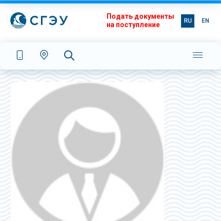
Подать документы
RU
EN
на поступление