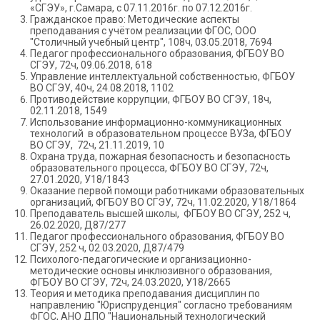
«СГЭУ», г.Самара, с 07.11.2016г. по 07.12.2016г.
Гражданское право: Методические аспекты
преподавания с учётом реализации ФГОС, ООО
"Столичный учебный центр", 108ч, 03.05.2018, 7694
Педагог профессионального образования, ФГБОУ ВО
СГЭУ, 72ч, 09.06.2018, 618
Управление интеллектуальной собственностью, ФГБОУ
ВО СГЭУ, 40ч, 24.08.2018, 1102
Противодействие коррупции, ФГБОУ ВО СГЭУ, 18ч,
02.11.2018, 1549
Использование информационно-коммуникационных
технологий в образовательном процессе ВУЗа, ФГБОУ
ВО СГЭУ, 72ч, 21.11.2019, 10
Охрана труда, пожарная безопасность и безопасность
образовательного процесса, ФГБОУ ВО СГЭУ, 72ч,
27.01.2020, У18/1843
Оказание первой помощи работниками образовательных
организаций, ФГБОУ ВО СГЭУ, 72ч, 11.02.2020, У18/1864
Преподаватель высшей школы, ФГБОУ ВО СГЭУ, 252 ч,
26.02.2020, Д87/277
Педагог профессионального образования, ФГБОУ ВО
СГЭУ, 252 ч, 02.03.2020, Д87/479
Психолого-педагогические и организационно-
методические основы инклюзивного образования,
ФГБОУ ВО СГЭУ, 72ч, 24.03.2020, У18/2665
Теория и методика преподавания дисциплин по
направлению "Юриспруденция" согласно требованиям
ФГОС, АНО ДПО "Национальный технологический