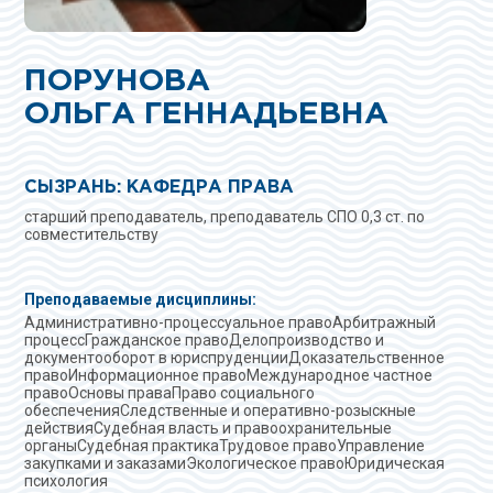
ПОРУНОВА
ОЛЬГА ГЕННАДЬЕВНА
СЫЗРАНЬ: КАФЕДРА ПРАВА
старший преподаватель, преподаватель СПО 0,3 ст. по
совместительству
Преподаваемые дисциплины:
Административно-процессуальное правоАрбитражный
процессГражданское правоДелопроизводство и
документооборот в юриспруденцииДоказательственное
правоИнформационное правоМеждународное частное
правоОсновы праваПраво социального
обеспеченияСледственные и оперативно-розыскные
действияСудебная власть и правоохранительные
органыСудебная практикаТрудовое правоУправление
закупками и заказамиЭкологическое правоЮридическая
психология