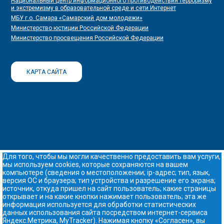
Национальный центр информационного противодействия терроризму
и экстремизму в образовательной среде и сети Интернет
МБУ г.о. Самара «Самарский дом молодежи»
Министерство юстиции Российской Федерации
Министерство просвещения Российской Федерации
КАРТА САЙТА
Для того, чтобы мы могли качественно предоставить вам услуги,
мы используем cookies, которые сохраняются на вашем
компьютере (сведения о местоположении; ip-адрес; тип, язык,
версия ОС и браузера; тип устройства и разрешение его экрана;
источник, откуда пришел на сайт пользователь; какие страницы
открывает и на какие кнопки нажимает пользователь; эта же
информация используется для обработки статистических
данных использования сайта посредством интернет-сервиса
Яндекс.Метрика, MyTracker). Нажимая кнопку «Согласен», вы