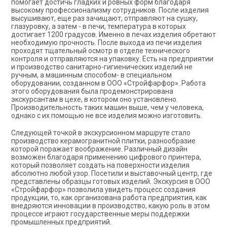
помогает достичь гладких и ровных форм благодаря
высокому профессионализму сотрудников. После изделия
высушивают, еще раз зачищают, отправляют на сушку,
глазуровку, а затем - в печи, температура в которых
достигает 1200 градусов. Именно в печах изделия обретают
необходимую прочность. После выхода из печи изделия
проходят тщательный осмотр в отделе технического
контроля и отправляются на упаковку. Есть на предприятии
и производство санитарно-гигиенических изделий не
ручным, а машинным способом- в специальном
оборудовании, созданном в ООО «Стройфарфор». Работа
этого оборудования была продемонстрирована
экскурсантам в цехе, в котором оно установлено.
Производительность таких машин выше, чем у человека,
однако с их помощью не все изделия можно изготовить.
Следующей точкой в экскурсионном маршруте стало
производство керамогранитной плитки, разнообразие
которой поражает воображение. Различный дизайн
возможен благодаря применению цифрового принтера,
который позволяет создать на поверхности изделия
абсолютно любой узор. Посетили и выставочный центр, где
представлены образцы готовых изделий. Экскурсия в ООО
«Стройфарфор» позволила увидеть процесс создания
продукции, то, как организована работа предприятия, как
внедряются инновации в производство, какую роль в этом
процессе играют государственные меры поддержки
промышленных предприятий.