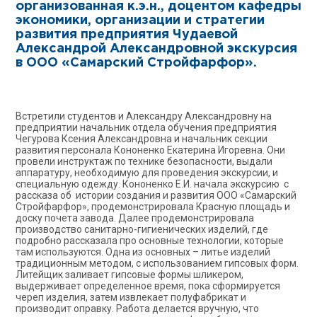
организованная к.э.н., доцентом кафедры
экономики, организации и стратегии
развития предприятия Чудаевой
Александрой Александровной экскурсия
в ООО «Самарский Стройфарфор».
Встретили студентов и Александру Александровну на
предприятии начальник отдела обучения предприятия
Чегурова Ксения Александровна и начальник секции
развития персонала Кононенко Екатерина Игоревна. Они
провели инструктаж по технике безопасности, выдали
аппаратуру, необходимую для проведения экскурсии, и
специальную одежду. Кононенко Е.И. начала экскурсию с
рассказа об истории создания и развития ООО «Самарский
Стройфарфор», продемонстрировала Красную площадь и
доску почета завода. Далее продемонстрировала
производство санитарно-гигиенических изделий, где
подробно рассказала про основные технологии, которые
там используются. Одна из основных – литье изделий
традиционным методом, с использованием гипсовых форм.
Литейщик заливает гипсовые формы шликером,
выдерживает определенное время, пока сформируется
череп изделия, затем извлекает полуфабрикат и
производит оправку. Работа делается вручную, что