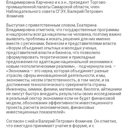
Владимировна Харченко и к.э.н., президент Торгово-
промышленной палаты Самарской области, член
Наблюдательного совета СГЭУ, Валерий Петрович
Фомичев.
Выступая с приветственным словом, Екатерина
Владимировна отметила, что государственные программы
и нацпроекты всегда нацелены на человека, поэтому важно
выявлять проблемы и искать решения для них именно
вместе с регионами, бизнесом и представителями власти.
«Форум объединил опытных и молодых ученых,
представителей власти и бизнеса, что позволило
сформулировать теоретические и прикладные
предложения по адаптации национальной экономики к
новым геополитическими реалиям», - подчеркнула она. –
«Экономика — это наука, которая объединяет разные
отрасли, сферы инновационной деятельности, и мы,
экономисты, несем ответственность, в том числе, и за
достижения технологического суверенитета страны.
Инженеры, химики, физики, математики, биологи, айтишники
не смогут быстро внедрить результаты своих исследований
в реальный сектор экономики если не будет финансовой
модели, обоснования эффективности инвестиционного
проекта, расчета экономических, финансовых
инвестиционных показателей».
Согласен с ней и Валерий Петрович Фомичев. Он отметил,
что ежегодно принимает учатие в форуме, и с