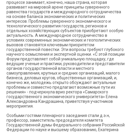
процессе занимает, конечно, наша страна, которая
развивает на мировой арене принципы суверенного
равенства государств и международного сотрудничества
на основе баланса экономических и политических
интересов. Проблемы суверенного экономического и
технологического развития государств, регионов и
отдельных хозяйствующих субъектов приобретают особую
актуальность. А международное сотрудничество в
условиях современных экономических и геополитических
вызовов становятся ключевым приоритетом
государственной повестки. Эти вопросы требуют глубокого
научного осмысления и экспертной оценки. «С этой позиции
Форум представляет собой уникальную площадку, где
ведущие ученые и практики, руководители и представители
органов государственной власти и местного
самоуправления, крупных и средних организаций, малого
бизнеса, деловых кругов, общественных организаций, и,
конечно же, молодежь открыто обсуждают актуальные
проблемы и совместно предлагают возможные пути их
решения» - подчеркнула врио ректора «Самарского
государственного экономического университета» Елена
Александровна Кандрашина, приветствуя участников
мероприятия.
Особыми гостями пленарного заседания стали д.э.н,
профессор, заместитель председателя комитета
Государственной думы Федерального собрания Российской
Федерации по науке и высшему образованию, Екатерина