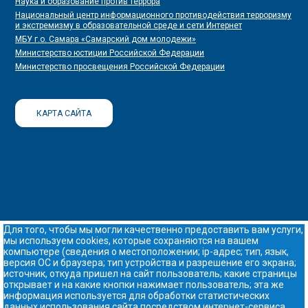
Наука и образование против террора
Национальный центр информационного противодействия терроризму
и экстремизму в образовательной среде и сети Интернет
МБУ г.о. Самара «Самарский дом молодежи»
Министерство юстиции Российской Федерации
Министерство просвещения Российской Федерации
КАРТА САЙТА
Для того, чтобы мы могли качественно предоставить вам услуги,
мы используем cookies, которые сохраняются на вашем
компьютере (сведения о местоположении; ip-адрес; тип, язык,
версия ОС и браузера; тип устройства и разрешение его экрана;
источник, откуда пришел на сайт пользователь; какие страницы
открывает и на какие кнопки нажимает пользователь; эта же
информация используется для обработки статистических
данных использования сайта посредством интернет-сервиса